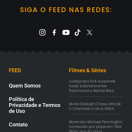
SIGA O FEED NAS REDES:
FEED
Filmes & Séries
Justiça dos EUA suspende
Quem Somos
fusão bilionária entre
Paramount e Warner Bros.
Política de
Morre Daveigh Chase, atriz de
Privacidade e Termos
O Chamado e Lilo & Stitch
de Uso
Morre ator Michael Pennington,
Contato
conhecido por papel em ‘Star
Wars’, aos 82 anos