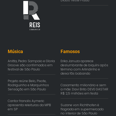
Diabo Veste Prada’
Música
Famosos
Anitta, Pedro Sampaio e Gloria
Erika Januza aparece
Groove são confirmados em
deslumbrante de biquíni após
festival de São Paulo
término com Arlindinho e
deixa fãs babando
Projeto reúne Belo, Pixote,
Rodriguinho e Marquinhos
Casamento milionário e sem
Sensação em São Paulo
a mãe: Davi Brito DEVE GASTAR
R$ 2,5 milhões em festa
Cantor francês Aymeric
apresenta releituras da MPB
Suzane von Richthofen é
em SP
flagrada em supermercado
no interior de São Paulo