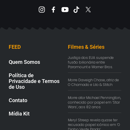
FEED
Filmes & Séries
Justiça dos EUA suspende
Quem Somos
fusão bilionária entre
Paramount e Warner Bros.
Política de
Morre Daveigh Chase, atriz de
Privacidade e Termos
O Chamado e Lilo & Stitch
de Uso
Morre ator Michael Pennington,
Contato
conhecido por papel em ‘Star
Wars’, aos 82 anos
Mídia Kit
Meryl Streep revela quase ter
recusado papel icônico em ‘O
Diabo Veste Prada’