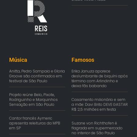
Música
Famosos
Anitta, Pedro Sampaio e Gloria
Erika Januza aparece
Groove são confirmados em
deslumbrante de biquíni após
festival de São Paulo
término com Arlindinho e
deixa fãs babando
Projeto reúne Belo, Pixote,
Rodriguinho e Marquinhos
Casamento milionário e sem
Sensação em São Paulo
a mãe: Davi Brito DEVE GASTAR
R$ 2,5 milhões em festa
Cantor francês Aymeric
apresenta releituras da MPB
Suzane von Richthofen é
em SP
flagrada em supermercado
no interior de São Paulo