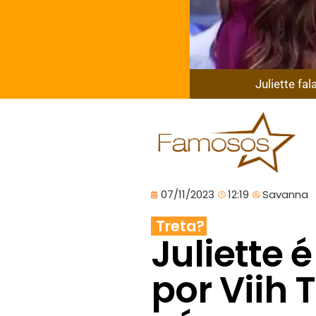
Juliette fa
07/11/2023
12:19
Savanna
Treta?
Juliette 
por Viih