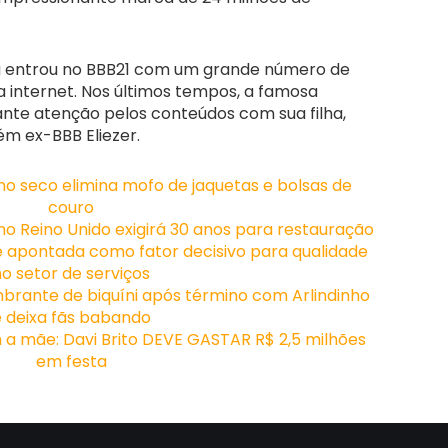
já entrou no BBB21 com um grande número de
a internet. Nos últimos tempos, a famosa
e atenção pelos conteúdos com sua filha,
m ex-BBB Eliezer.
o seco elimina mofo de jaquetas e bolsas de
couro
no Reino Unido exigirá 30 anos para restauração
 é apontada como fator decisivo para qualidade
no setor de serviços
brante de biquíni após término com Arlindinho
e deixa fãs babando
 a mãe: Davi Brito DEVE GASTAR R$ 2,5 milhões
em festa