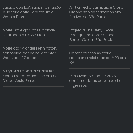
Justiça dos EUA suspende fusão
Anitta, Pedro Sampaio e Gloria
bilionária entre Paramount e
Groove são confirmados em
Warner Bros.
festival de São Paulo
Morre Daveigh Chase, atriz de O
Projeto reúne Belo, Pixote,
Chamado e Lilo & Stitch
Rodriguinho e Marquinhos
Sensação em São Paulo
Morre ator Michael Pennington,
conhecido por papel em ‘Star
Cantor francês Aymeric
Wars’, aos 82 anos
apresenta releituras da MPB em
SP
Meryl Streep revela quase ter
recusado papel icônico em ‘O
Primavera Sound SP 2026
Diabo Veste Prada’
confirma datas de venda de
ingressos