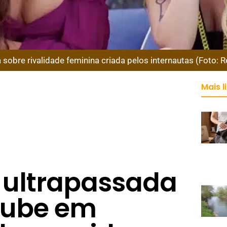
la sobre rivalidade feminina criada pelos internautas (Foto:
Mais l
é ultrapassada
 Tube em