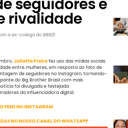
e seguidores e
e rivalidade
om a ex-colega do BBB21
embro,
Juliette Freire
fez uso das mídias sociais
idade entre mulheres, em resposta ao fato de
ontagem de seguidores no Instagram, tornando-
ipante do Big Brother Brasil com mais
tícia foi divulgada e festejada
adores da influenciadora digital.
 O FEED NO INSTAGRAM
ADAS NO NOSSO CANAL DO WHATSAPP