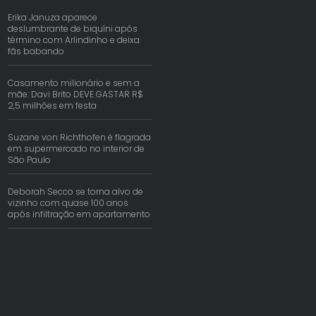
Erika Januza aparece
deslumbrante de biquíni após
término com Arlindinho e deixa
fãs babando
Casamento milionário e sem a
mãe: Davi Brito DEVE GASTAR R$
2,5 milhões em festa
Suzane von Richthofen é flagrada
em supermercado no interior de
São Paulo
Deborah Secco se torna alvo de
vizinho com quase 100 anos
após infiltração em apartamento