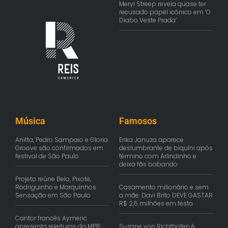
Meryl Streep revela quase ter
recusado papel icônico em ‘O
Diabo Veste Prada’
Música
Famosos
Anitta, Pedro Sampaio e Gloria
Erika Januza aparece
Groove são confirmados em
deslumbrante de biquíni após
festival de São Paulo
término com Arlindinho e
deixa fãs babando
Projeto reúne Belo, Pixote,
Rodriguinho e Marquinhos
Casamento milionário e sem
Sensação em São Paulo
a mãe: Davi Brito DEVE GASTAR
R$ 2,5 milhões em festa
Cantor francês Aymeric
apresenta releituras da MPB
Suzane von Richthofen é