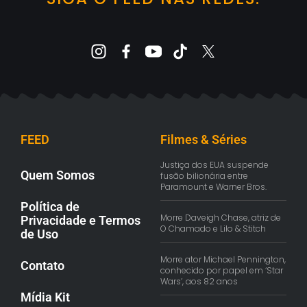
FEED
Filmes & Séries
Justiça dos EUA suspende
Quem Somos
fusão bilionária entre
Paramount e Warner Bros.
Política de
Morre Daveigh Chase, atriz de
Privacidade e Termos
O Chamado e Lilo & Stitch
de Uso
Morre ator Michael Pennington,
Contato
conhecido por papel em ‘Star
Wars’, aos 82 anos
Mídia Kit