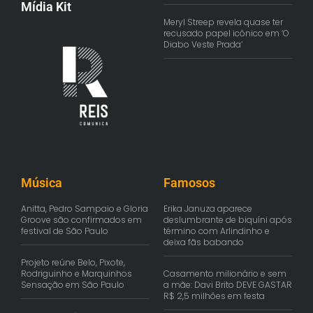
Mídia Kit
Meryl Streep revela quase ter
recusado papel icônico em ‘O
Diabo Veste Prada’
Música
Famosos
Anitta, Pedro Sampaio e Gloria
Erika Januza aparece
Groove são confirmados em
deslumbrante de biquíni após
festival de São Paulo
término com Arlindinho e
deixa fãs babando
Projeto reúne Belo, Pixote,
Rodriguinho e Marquinhos
Casamento milionário e sem
Sensação em São Paulo
a mãe: Davi Brito DEVE GASTAR
R$ 2,5 milhões em festa