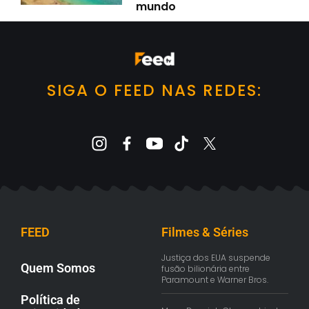
mundo
SIGA O FEED NAS REDES:
FEED
Filmes & Séries
Justiça dos EUA suspende
Quem Somos
fusão bilionária entre
Paramount e Warner Bros.
Política de