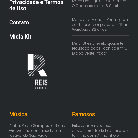
Morre Daveigh Chase, atriz de
Privacidade e Termos
O Chamado e Lilo & Stitch
de Uso
Morre ator Michael Pennington,
Contato
conhecido por papel em ‘Star
Wars’, aos 82 anos
Mídia Kit
Meryl Streep revela quase ter
recusado papel icônico em ‘O
Diabo Veste Prada’
Música
Famosos
Anitta, Pedro Sampaio e Gloria
Erika Januza aparece
Groove são confirmados em
deslumbrante de biquíni após
festival de São Paulo
término com Arlindinho e