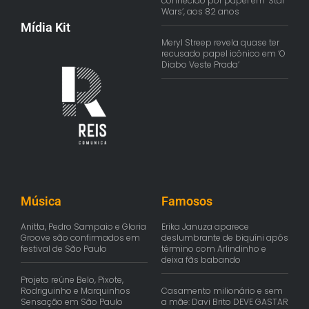
conhecido por papel em ‘Star
Wars’, aos 82 anos
Mídia Kit
Meryl Streep revela quase ter
recusado papel icônico em ‘O
Diabo Veste Prada’
Música
Famosos
Anitta, Pedro Sampaio e Gloria
Erika Januza aparece
Groove são confirmados em
deslumbrante de biquíni após
festival de São Paulo
término com Arlindinho e
deixa fãs babando
Projeto reúne Belo, Pixote,
Rodriguinho e Marquinhos
Casamento milionário e sem
Sensação em São Paulo
a mãe: Davi Brito DEVE GASTAR