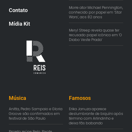
Morre ator Michael Pennington,
Contato
conhecido por papel em ‘Star
Wars’, aos 82 anos
Mídia Kit
Meryl Streep revela quase ter
recusado papel icônico em ‘O
Diabo Veste Prada’
Música
Famosos
Anitta, Pedro Sampaio e Gloria
Erika Januza aparece
Groove são confirmados em
deslumbrante de biquíni após
festival de São Paulo
término com Arlindinho e
deixa fãs babando
Projeto reúne Belo, Pixote,