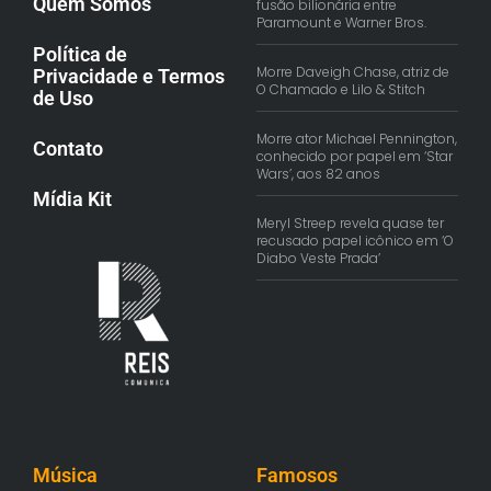
Quem Somos
fusão bilionária entre
Paramount e Warner Bros.
Política de
Morre Daveigh Chase, atriz de
Privacidade e Termos
O Chamado e Lilo & Stitch
de Uso
Morre ator Michael Pennington,
Contato
conhecido por papel em ‘Star
Wars’, aos 82 anos
Mídia Kit
Meryl Streep revela quase ter
recusado papel icônico em ‘O
Diabo Veste Prada’
Música
Famosos