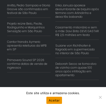
Anitta, Pedro Sampaio e Gloria
Erika Januza aparece
Groove são confirmados em
deslumbrante de biquíni após
festival de São Paulo
término com Arlindinho e
deixa fãs babando
Projeto reúne Belo, Pixote,
Rodriguinho e Marquinhos
Casamento milionário e sem
Sensação em São Paulo
a mãe: Davi Brito DEVE GASTAR
R$ 2,5 milhões em festa
Cantor francês Aymeric
apresenta releituras da MPB
Suzane von Richthofen é
em SP
flagrada em supermercado
no interior de São Paulo
Primavera Sound SP 2026
confirma datas de venda de
Deborah Secco se torna alvo
ingressos
de vizinho com quase 100
anos após infiltração em
apartamento
Este site utiliza e armazena cookies.
© Copyright 2026 | Reis Comunica. Todos os Direitos Reservados.
Aceitar