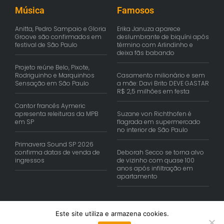
Música
Famosos
Anitta, Pedro Sampaio e Gloria
Erika Januza aparece
Groove são confirmados em
deslumbrante de biquíni após
festival de São Paulo
término com Arlindinho e
deixa fãs babando
Projeto reúne Belo, Pixote,
Rodriguinho e Marquinhos
Casamento milionário e sem
Sensação em São Paulo
a mãe: Davi Brito DEVE GASTAR
R$ 2,5 milhões em festa
Cantor francês Aymeric
apresenta releituras da MPB
Suzane von Richthofen é
em SP
flagrada em supermercado
no interior de São Paulo
Primavera Sound SP 2026
confirma datas de venda de
Deborah Secco se torna alvo
ingressos
de vizinho com quase 100
anos após infiltração em
apartamento
Este site utiliza e armazena cookies.