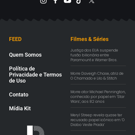
FEED
Filmes & Séries
Justiça dos EUA suspende
Quem Somos
fusão bilionária entre
Paramount e Warner Bros.
Política de
Morre Daveigh Chase, atriz de
Privacidade e Termos
O Chamado e Lilo & Stitch
de Uso
Morre ator Michael Pennington,
Contato
conhecido por papel em ‘Star
Wars’, aos 82 anos
Mídia Kit
Meryl Streep revela quase ter
recusado papel icônico em ‘O
Diabo Veste Prada’