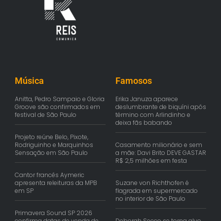
Música
Famosos
Anitta, Pedro Sampaio e Gloria
Erika Januza aparece
Groove são confirmados em
deslumbrante de biquíni após
festival de São Paulo
término com Arlindinho e
deixa fãs babando
Projeto reúne Belo, Pixote,
Rodriguinho e Marquinhos
Casamento milionário e sem
Sensação em São Paulo
a mãe: Davi Brito DEVE GASTAR
R$ 2,5 milhões em festa
Cantor francês Aymeric
apresenta releituras da MPB
Suzane von Richthofen é
em SP
flagrada em supermercado
no interior de São Paulo
Primavera Sound SP 2026
confirma datas de venda de
Deborah Secco se torna alvo