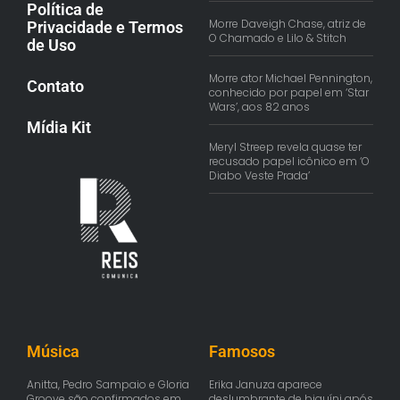
Política de
Morre Daveigh Chase, atriz de
Privacidade e Termos
O Chamado e Lilo & Stitch
de Uso
Morre ator Michael Pennington,
Contato
conhecido por papel em ‘Star
Wars’, aos 82 anos
Mídia Kit
Meryl Streep revela quase ter
recusado papel icônico em ‘O
Diabo Veste Prada’
Música
Famosos
Anitta, Pedro Sampaio e Gloria
Erika Januza aparece
Groove são confirmados em
deslumbrante de biquíni após