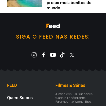
praias mais bonitas do
mundo
SIGA O FEED NAS REDES:
FEED
Filmes & Séries
Justiça dos EUA suspende
Quem Somos
fusão bilionária entre
Paramount e Warner Bros.