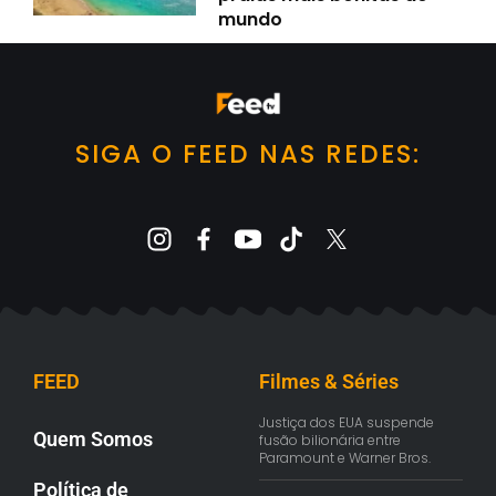
mundo
SIGA O FEED NAS REDES:
FEED
Filmes & Séries
Justiça dos EUA suspende
Quem Somos
fusão bilionária entre
Paramount e Warner Bros.
Política de