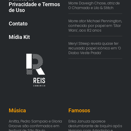
Morre Daveigh Chase, atriz de
Privacidade e Termos
O Chamado e Lilo & Stitch
de Uso
Morre ator Michael Pennington,
Contato
conhecido por papel em ‘Star
Wars’, aos 82 anos
Mídia Kit
Meryl Streep revela quase ter
recusado papel icônico em ‘O
Diabo Veste Prada’
Música
Famosos
Anitta, Pedro Sampaio e Gloria
Erika Januza aparece
Groove são confirmados em
deslumbrante de biquíni após
festival de São Paulo
término com Arlindinho e