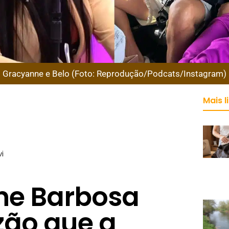
Gracyanne e Belo (Foto: Reprodução/Podcats/Instagram)
Mais l
i
ne Barbosa
zão que a