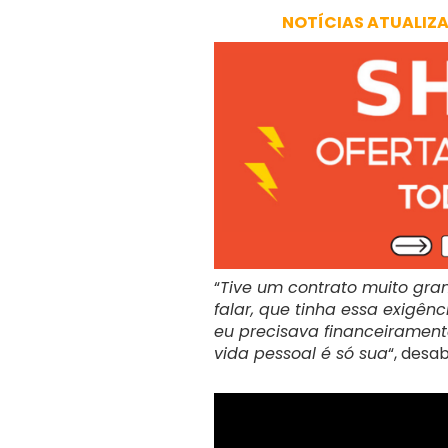
NOTÍCIAS ATUALIZ
“
Tive um contrato muito gr
falar, que tinha essa exigên
eu precisava financeirament
vida pessoal é só sua
“, desa