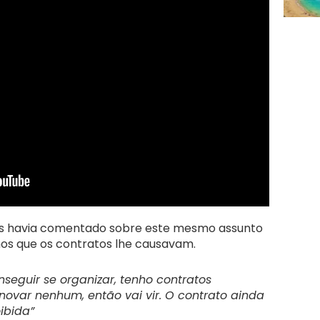
ess havia comentado sobre este mesmo assunto
os que os contratos lhe causavam.
nseguir se organizar, tenho contratos
novar nenhum, então vai vir. O contrato ainda
ibida”