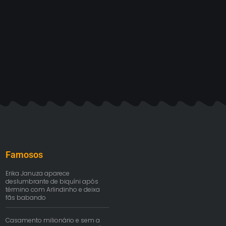
Famosos
Erika Januza aparece
deslumbrante de biquíni após
término com Arlindinho e deixa
fãs babando
Casamento milionário e sem a