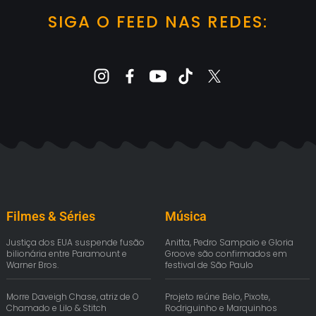
SIGA O FEED NAS REDES:
Filmes & Séries
Música
Justiça dos EUA suspende fusão
Anitta, Pedro Sampaio e Gloria
bilionária entre Paramount e
Groove são confirmados em
Warner Bros.
festival de São Paulo
Morre Daveigh Chase, atriz de O
Projeto reúne Belo, Pixote,
Chamado e Lilo & Stitch
Rodriguinho e Marquinhos