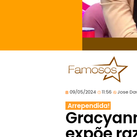
09/05/2024
11:56
Jose Dav
Arrependida!
Gracyan
expõe ra