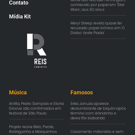
Contato
conhecido por papel em ‘Star
Wars’, aos 82 anos
Mídia Kit
Meryl Streep revela quase ter
recusado papel icônico em ‘O
Diabo Veste Prada’
Música
Famosos
Anitta, Pedro Sampaio e Gloria
Erika Januza aparece
Groove são confirmados em
deslumbrante de biquíni após
festival de São Paulo
término com Arlindinho e
deixa fãs babando
Projeto reúne Belo, Pixote,
Rodriguinho e Marquinhos
Casamento milionário e sem