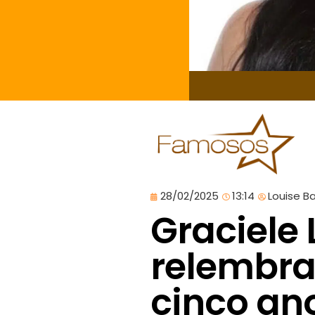
28/02/2025
13:14
Louise B
Graciele
relembra
cinco an