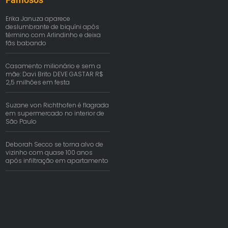
Erika Januza aparece
deslumbrante de biquíni após
término com Arlindinho e deixa
fãs babando
Casamento milionário e sem a
mãe: Davi Brito DEVE GASTAR R$
2,5 milhões em festa
Suzane von Richthofen é flagrada
em supermercado no interior de
São Paulo
Deborah Secco se torna alvo de
vizinho com quase 100 anos
após infiltração em apartamento