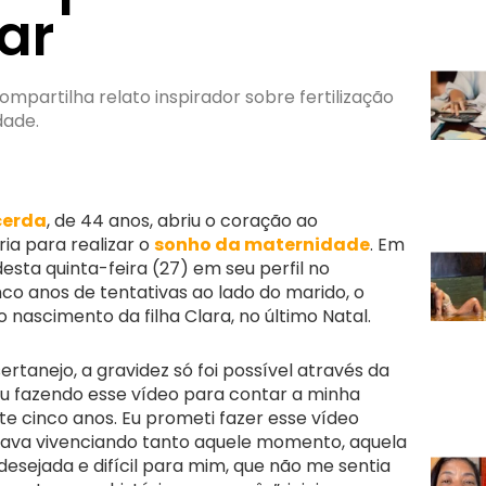
ar
partilha relato inspirador sobre fertilização
dade.
cerda
, de 44 anos, abriu o coração ao
ria para realizar o
sonho da maternidade
. Em
esta quinta-feira (27) em seu perfil no
nco anos de tentativas ao lado do marido, o
 nascimento da filha Clara, no último Natal.
rtanejo, a gravidez só foi possível através da
Estou fazendo esse vídeo para contar a minha
te cinco anos. Eu prometi fazer esse vídeo
tava vivenciando tanto aquele momento, aquela
 desejada e difícil para mim, que não me sentia