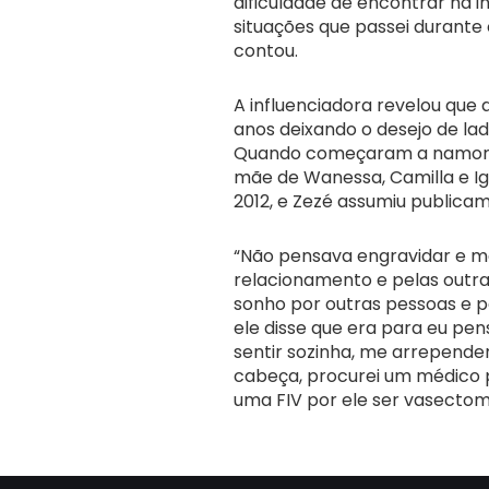
dificuldade de encontrar na 
situações que passei durante
contou.
A influenciadora revelou que a
anos deixando o desejo de la
Quando começaram a namorar,
mãe de Wanessa, Camilla e 
2012, e Zezé assumiu public
“Não pensava engravidar e m
relacionamento e pelas outra
sonho por outras pessoas e 
ele disse que era para eu pe
sentir sozinha, me arrepende
cabeça, procurei um médico pa
uma FIV por ele ser vasectomi