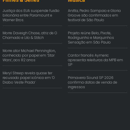
Justiça dos EUA suspende fusão
Anitta, Pedro Sampaio e Gloria
bilionária entre Paramount e
Groove são confirmados em
Warner Bros.
festival de São Paulo
Morre Daveigh Chase, atriz de O
Projeto reúne Belo, Pixote,
Chamado e Lilo & Stitch
Rodriguinho e Marquinhos
Sensação em São Paulo
Morre ator Michael Pennington,
conhecido por papel em ‘Star
Cantor francês Aymeric
Wars’, aos 82 anos
apresenta releituras da MPB em
SP
Meryl Streep revela quase ter
recusado papel icônico em ‘O
Primavera Sound SP 2026
Diabo Veste Prada’
confirma datas de venda de
ingressos