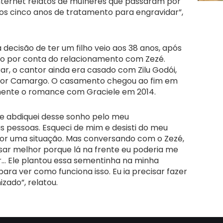
internet relatos de mulheres que passaram por
 os cinco anos de tratamento para engravidar”,
 decisão de ter um filho veio aos 38 anos, após
do por conta do relacionamento com Zezé.
 o cantor ainda era casado com Zilu Godói,
Igor Camargo. O casamento chegou ao fim em
amente o romance com Graciele em 2014.
e abdiquei desse sonho pelo meu
s pessoas. Esqueci de mim e desisti do meu
por uma situação. Mas conversando com o Zezé,
nsar melhor porque lá na frente eu poderia me
r… Ele plantou essa sementinha na minha
ra ver como funciona isso. Eu ia precisar fazer
zado”, relatou.