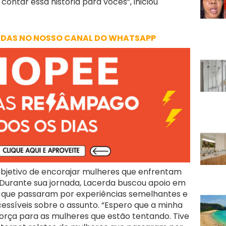
contar essa história para vocês”, iniciou
ADAS NO NOSSO CANAL DO WHATSAPP
 objetivo de encorajar mulheres que enfrentam
. Durante sua jornada, Lacerda buscou apoio em
que passaram por experiências semelhantes e
acessíveis sobre o assunto. “Espero que a minha
 força para as mulheres que estão tentando. Tive