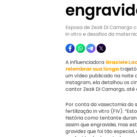
engravid
Esposa de Zezé Di Camargo com
in vitro e desafios da materni
A influenciadora
Graciele La
relembrar sua longa
trajetó
um vídeo publicado na noite d
Instagram, ela detalhou os ci
cantor Zezé Di Camargo, até o
Por conta da vasectomia do se
fertilização in vitro (FIV). “
história como tentante duran
assim que engravidei, mas es
gravidez que foi tão especial,