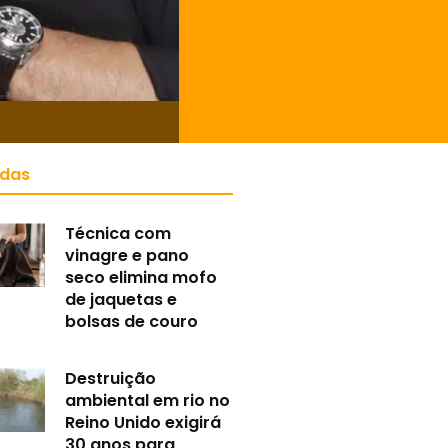
idas
Técnica com
vinagre e pano
seco elimina mofo
de jaquetas e
bolsas de couro
Destruição
ambiental em rio no
Reino Unido exigirá
30 anos para