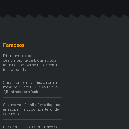
Famosos
Erika Januza aparece
deslumbrante de biquíni após
término com Arlindinho e deixa
fãs babando
Casamento milionário e sem a
mãe: Davi Brito DEVE GASTAR R$
2,5 milhões em festa
Suzane von Richthofen é flagrada
em supermercado no interior de
São Paulo
Deborah Secco se torna alvo de