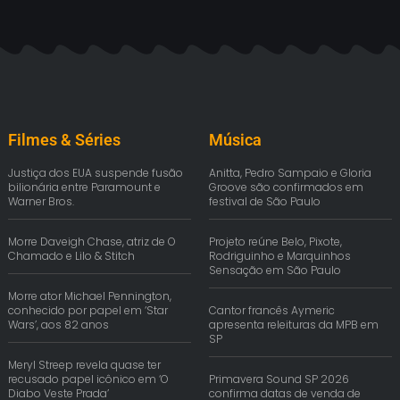
Filmes & Séries
Música
Justiça dos EUA suspende fusão
Anitta, Pedro Sampaio e Gloria
bilionária entre Paramount e
Groove são confirmados em
Warner Bros.
festival de São Paulo
Morre Daveigh Chase, atriz de O
Projeto reúne Belo, Pixote,
Chamado e Lilo & Stitch
Rodriguinho e Marquinhos
Sensação em São Paulo
Morre ator Michael Pennington,
conhecido por papel em ‘Star
Cantor francês Aymeric
Wars’, aos 82 anos
apresenta releituras da MPB em
SP
Meryl Streep revela quase ter
recusado papel icônico em ‘O
Primavera Sound SP 2026
Diabo Veste Prada’
confirma datas de venda de