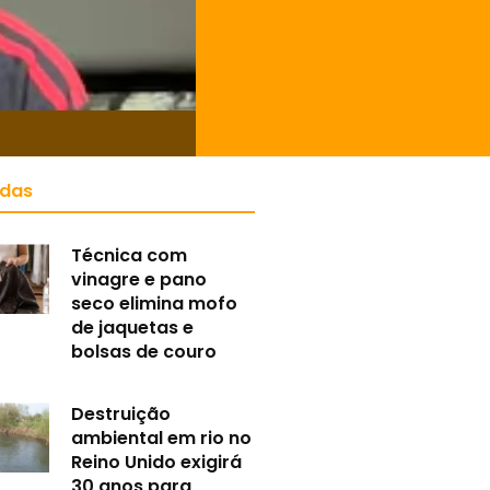
idas
Técnica com
vinagre e pano
seco elimina mofo
de jaquetas e
bolsas de couro
Destruição
ambiental em rio no
Reino Unido exigirá
30 anos para