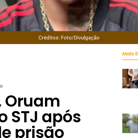
Créditos: Foto/Divulgação
Mais l
o
, Oruam
ao STJ após
e prisão