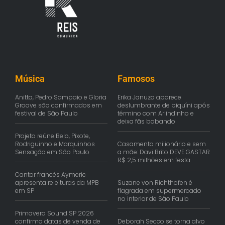
Música
Famosos
Anitta, Pedro Sampaio e Gloria
Erika Januza aparece
Groove são confirmados em
deslumbrante de biquíni após
festival de São Paulo
término com Arlindinho e
deixa fãs babando
Projeto reúne Belo, Pixote,
Rodriguinho e Marquinhos
Casamento milionário e sem
Sensação em São Paulo
a mãe: Davi Brito DEVE GASTAR
R$ 2,5 milhões em festa
Cantor francês Aymeric
apresenta releituras da MPB
Suzane von Richthofen é
em SP
flagrada em supermercado
no interior de São Paulo
Primavera Sound SP 2026
confirma datas de venda de
Deborah Secco se torna alvo