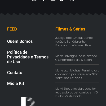
FEED
Filmes & Séries
Justiça dos EUA suspende
Quem Somos
fusão bilionária entre
Paramount e Warner Bros.
Política de
Morre Daveigh Chase, atriz de
Privacidade e Termos
O Chamado e Lilo & Stitch
de Uso
Morre ator Michael Pennington,
Contato
conhecido por papel em ‘Star
Wars’, aos 82 anos
Mídia Kit
Meryl Streep revela quase ter
recusado papel icônico em ‘O
Diabo Veste Prada’