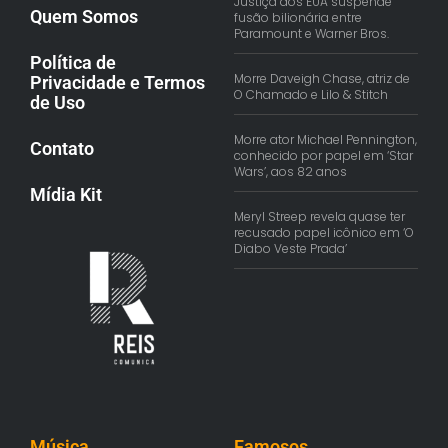
Justiça dos EUA suspende
Quem Somos
fusão bilionária entre
Paramount e Warner Bros.
Política de
Morre Daveigh Chase, atriz de
Privacidade e Termos
O Chamado e Lilo & Stitch
de Uso
Morre ator Michael Pennington,
Contato
conhecido por papel em ‘Star
Wars’, aos 82 anos
Mídia Kit
Meryl Streep revela quase ter
recusado papel icônico em ‘O
Diabo Veste Prada’
Música
Famosos