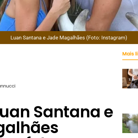
Luan Santana e Jade Magalhães (Foto: Instagram)
Mais l
annucci
 Luan Santana e
galhães