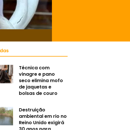
idas
Técnica com
vinagre e pano
seco elimina mofo
de jaquetas e
bolsas de couro
Destruição
ambiental em rio no
Reino Unido exigirá
30 anos para