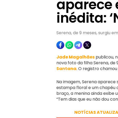
aparece 
inédita: 
Serena, de 9 meses, surgiu e
Jade Magalhães
publicou, n
nova foto da filha Serena, d
Santana
. O registro chamou
Na imagem, Serena aparece 
estampa floral e um chapéu a
braço, a menina ainda exibe u
“Tem dias que eu não dou cont
NOTÍCIAS ATUALIZ