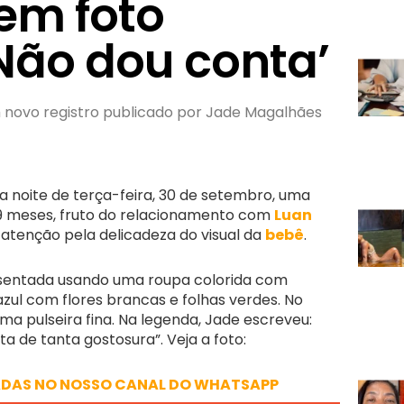
em foto
‘Não dou conta’
m novo registro publicado por Jade Magalhães
a noite de terça-feira, 30 de setembro, uma
e 9 meses, fruto do relacionamento com
Luan
 atenção pela delicadeza do visual da
b
e
bê
.
sentada usando uma roupa colorida com
zul com flores brancas e folhas verdes. No
ma pulseira fina. Na legenda, Jade escreveu:
a de tanta gostosura”. Veja a foto:
ADAS NO NOSSO CANAL DO WHATSAPP