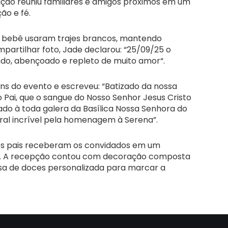
ação reuniu familiares e amigos próximos em um
o e fé.
 a bebê usaram trajes brancos, mantendo
ompartilhar foto, Jade declarou: “25/09/25 o
ndo, abençoado e repleto de muito amor“.
s do evento e escreveu: “Batizado da nossa
do Pai, que o sangue do Nosso Senhor Jesus Cristo
ado à toda galera da Basílica Nossa Senhora do
oral incrível pela homenagem à Serena”.
 os pais receberam os convidados em um
a. A recepção contou com decoração composta
sa de doces personalizada para marcar a