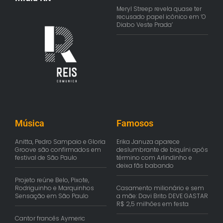
Meryl Streep revela quase ter
recusado papel icônico em ‘O
Diabo Veste Prada’
Música
Famosos
Anitta, Pedro Sampaio e Gloria
Erika Januza aparece
Groove são confirmados em
deslumbrante de biquíni após
festival de São Paulo
término com Arlindinho e
deixa fãs babando
Projeto reúne Belo, Pixote,
Rodriguinho e Marquinhos
Casamento milionário e sem
Sensação em São Paulo
a mãe: Davi Brito DEVE GASTAR
R$ 2,5 milhões em festa
Cantor francês Aymeric