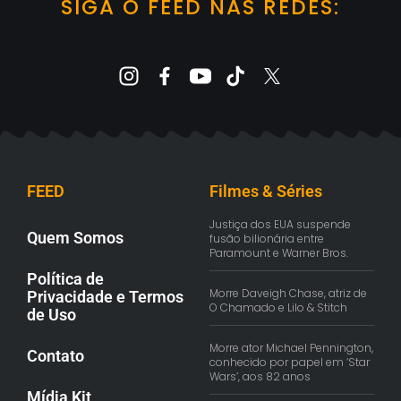
SIGA O FEED NAS REDES:
FEED
Filmes & Séries
Justiça dos EUA suspende
Quem Somos
fusão bilionária entre
Paramount e Warner Bros.
Política de
Morre Daveigh Chase, atriz de
Privacidade e Termos
O Chamado e Lilo & Stitch
de Uso
Morre ator Michael Pennington,
Contato
conhecido por papel em ‘Star
Wars’, aos 82 anos
Mídia Kit