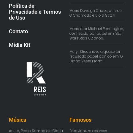
Política de
Morre Daveigh Chase, atriz de
Privacidade e Termos
O Chamado e Lilo & Stitch
de Uso
Morre ator Michael Pennington,
Contato
conhecido por papel em ‘Star
Wars’, aos 82 anos
Mídia Kit
Meryl Streep revela quase ter
recusado papel icônico em ‘O
Diabo Veste Prada’
Música
Famosos
Anitta, Pedro Sampaio e Gloria
Erika Januza aparece