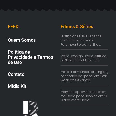
FEED
Filmes & Séries
Justiça dos EUA suspende
Quem Somos
fusão bilionária entre
Paramount e Warner Bros.
Política de
Morre Daveigh Chase, atriz de
Privacidade e Termos
O Chamado e Lilo & Stitch
de Uso
Morre ator Michael Pennington,
Contato
conhecido por papel em ‘Star
Wars’, aos 82 anos
Mídia Kit
Meryl Streep revela quase ter
recusado papel icônico em ‘O
Diabo Veste Prada’