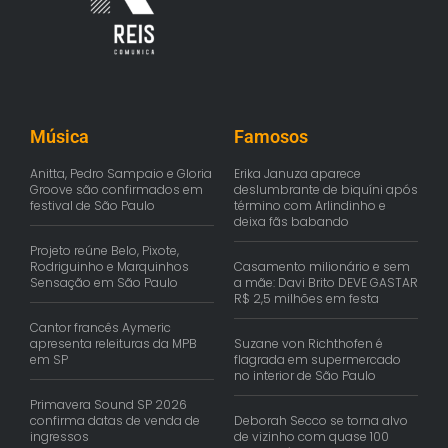
Música
Famosos
Anitta, Pedro Sampaio e Gloria
Erika Januza aparece
Groove são confirmados em
deslumbrante de biquíni após
festival de São Paulo
término com Arlindinho e
deixa fãs babando
Projeto reúne Belo, Pixote,
Rodriguinho e Marquinhos
Casamento milionário e sem
Sensação em São Paulo
a mãe: Davi Brito DEVE GASTAR
R$ 2,5 milhões em festa
Cantor francês Aymeric
apresenta releituras da MPB
Suzane von Richthofen é
em SP
flagrada em supermercado
no interior de São Paulo
Primavera Sound SP 2026
confirma datas de venda de
Deborah Secco se torna alvo
ingressos
de vizinho com quase 100