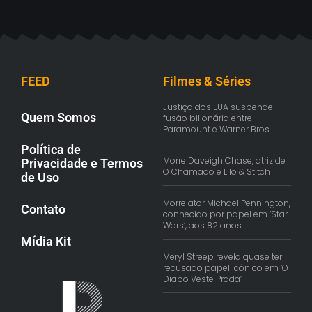
FEED
Filmes & Séries
Justiça dos EUA suspende
Quem Somos
fusão bilionária entre
Paramount e Warner Bros.
Política de
Morre Daveigh Chase, atriz de
Privacidade e Termos
O Chamado e Lilo & Stitch
de Uso
Morre ator Michael Pennington,
Contato
conhecido por papel em ‘Star
Wars’, aos 82 anos
Mídia Kit
Meryl Streep revela quase ter
recusado papel icônico em ‘O
Diabo Veste Prada’