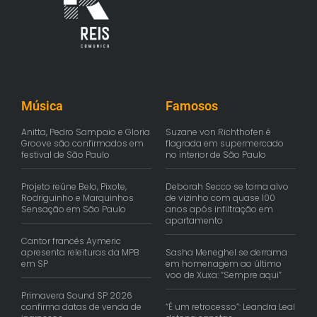
Música
Famosos
Anitta, Pedro Sampaio e Gloria
Suzane von Richthofen é
Groove são confirmados em
flagrada em supermercado
festival de São Paulo
no interior de São Paulo
Projeto reúne Belo, Pixote,
Deborah Secco se torna alvo
Rodriguinho e Marquinhos
de vizinho com quase 100
Sensação em São Paulo
anos após infiltração em
apartamento
Cantor francês Aymeric
apresenta releituras da MPB
Sasha Meneghel se derrama
em SP
em homenagem ao último
voo de Xuxa: “Sempre aqui”
Primavera Sound SP 2026
confirma datas de venda de
“É um retrocesso”: Leandra Leal