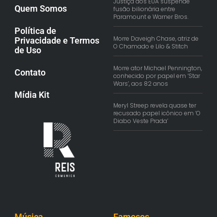
Justiça dos EUA suspende
Quem Somos
fusão bilionária entre
Paramount e Warner Bros.
Política de
Morre Daveigh Chase, atriz de
Privacidade e Termos
O Chamado e Lilo & Stitch
de Uso
Morre ator Michael Pennington,
Contato
conhecido por papel em ‘Star
Wars’, aos 82 anos
Mídia Kit
Meryl Streep revela quase ter
recusado papel icônico em ‘O
Diabo Veste Prada’
Música
Famosos