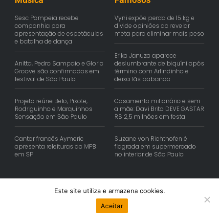
Sesc Pompeia recebe
Vyni expõe perda de 15 kg e
companhia para
divide opiniões ao revelar
apresentação de espetáculos
meta para eliminar mais peso
e batalha de dança
Erika Januza aparece
Anitta, Pedro Sampaio e Gloria
deslumbrante de biquíni após
Groove são confirmados em
término com Arlindinho e
festival de São Paulo
deixa fãs babando
Projeto reúne Belo, Pixote,
Casamento milionário e sem
Rodriguinho e Marquinhos
a mãe: Davi Brito DEVE GASTAR
Sensação em São Paulo
R$ 2,5 milhões em festa
Cantor francês Aymeric
Suzane von Richthofen é
apresenta releituras da MPB
flagrada em supermercado
em SP
no interior de São Paulo
Este site utiliza e armazena cookies.
© Copyright 2026 | Reis Comunica. Todos os Direitos Reservados.
Aceitar