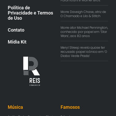
Paramount e Warner Bros.
Política de
Morre Daveigh Chase, atriz de
Privacidade e Termos
O Chamado e Lilo & Stitch
de Uso
Morre ator Michael Pennington,
Contato
conhecido por papel em ‘Star
Wars’, aos 82 anos
Mídia Kit
Meryl Streep revela quase ter
recusado papel icônico em ‘O
Diabo Veste Prada’
Música
Famosos