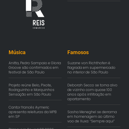
Música
Famosos
Anitta, Pedro Sampaio e Gloria
Suzane von Richthofen é
Groove são confirmados em
flagrada em supermercado
festival de São Paulo
no interior de São Paulo
Projeto reúne Belo, Pixote,
Deborah Secco se torna alvo
Rodriguinho e Marquinhos
de vizinho com quase 100
Sensação em São Paulo
anos após infiltração em
apartamento
Cantor francês Aymeric
apresenta releituras da MPB
Sasha Meneghel se derrama
em SP
em homenagem ao último
voo de Xuxa: “Sempre aqui”