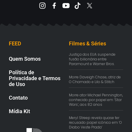
FEED
Filmes & Séries
Justiça dos EUA suspende
Quem Somos
fusão bilionária entre
Paramount e Warner Bros.
Política de
Morre Daveigh Chase, atriz de
Privacidade e Termos
O Chamado e Lilo & Stitch
de Uso
Morre ator Michael Pennington,
Contato
conhecido por papel em ‘Star
Wars’, aos 82 anos
Mídia Kit
Meryl Streep revela quase ter
recusado papel icônico em ‘O
Diabo Veste Prada’