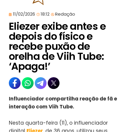
11/02/2026
18:12
Redação
Eliezer exibe antes e
depois do físico e
recebe puxão de
orelha de Viih Tube:
‘Apaga!’
Influenciador compartilha reação de fã e
interação com Viih Tube.
Nesta quarta-feira (11), o influenciador
digital
Eliezer
, de 36 anos, utilizou seus