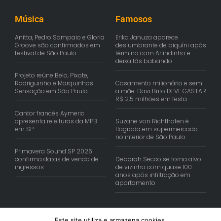
Música
Famosos
Anitta, Pedro Sampaio e Gloria
Erika Januza aparece
Groove são confirmados em
deslumbrante de biquíni após
festival de São Paulo
término com Arlindinho e
deixa fãs babando
Projeto reúne Belo, Pixote,
Rodriguinho e Marquinhos
Casamento milionário e sem
Sensação em São Paulo
a mãe: Davi Brito DEVE GASTAR
R$ 2,5 milhões em festa
Cantor francês Aymeric
apresenta releituras da MPB
Suzane von Richthofen é
em SP
flagrada em supermercado
no interior de São Paulo
Primavera Sound SP 2026
confirma datas de venda de
Deborah Secco se torna alvo
ingressos
de vizinho com quase 100
anos após infiltração em
apartamento
Este site utiliza e armazena cookies.