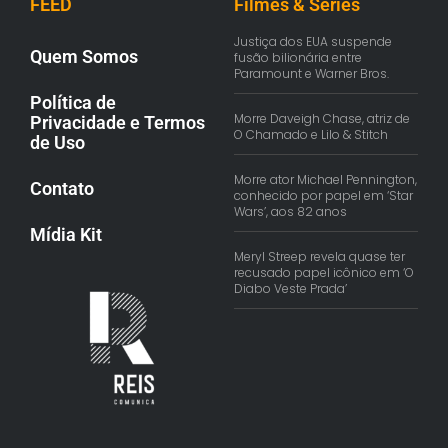
FEED
Filmes & Séries
Justiça dos EUA suspende
Quem Somos
fusão bilionária entre
Paramount e Warner Bros.
Política de
Morre Daveigh Chase, atriz de
Privacidade e Termos
O Chamado e Lilo & Stitch
de Uso
Morre ator Michael Pennington,
Contato
conhecido por papel em ‘Star
Wars’, aos 82 anos
Mídia Kit
Meryl Streep revela quase ter
recusado papel icônico em ‘O
Diabo Veste Prada’