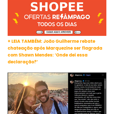
+ LEIA TAMBÉM: João Guilherme rebate
chateação após Marquezine ser flagrada
com Shawn Mendes: ‘Onde dei essa
declaração?’