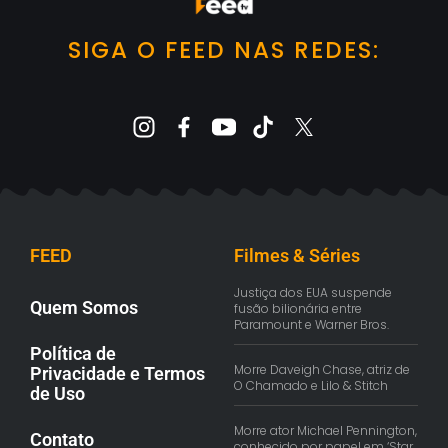
SIGA O FEED NAS REDES:
FEED
Filmes & Séries
Justiça dos EUA suspende
Quem Somos
fusão bilionária entre
Paramount e Warner Bros.
Política de
Morre Daveigh Chase, atriz de
Privacidade e Termos
O Chamado e Lilo & Stitch
de Uso
Morre ator Michael Pennington,
Contato
conhecido por papel em ‘Star