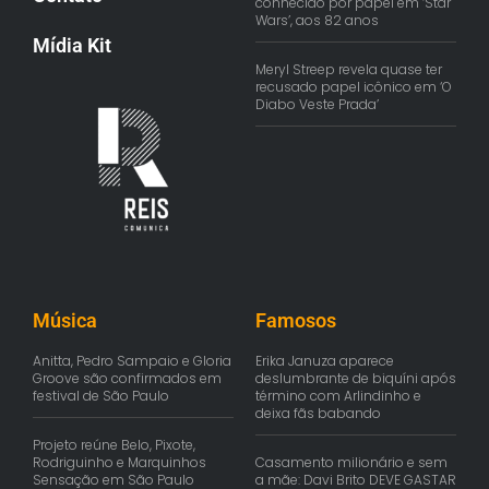
conhecido por papel em ‘Star
Wars’, aos 82 anos
Mídia Kit
Meryl Streep revela quase ter
recusado papel icônico em ‘O
Diabo Veste Prada’
Música
Famosos
Anitta, Pedro Sampaio e Gloria
Erika Januza aparece
Groove são confirmados em
deslumbrante de biquíni após
festival de São Paulo
término com Arlindinho e
deixa fãs babando
Projeto reúne Belo, Pixote,
Rodriguinho e Marquinhos
Casamento milionário e sem
Sensação em São Paulo
a mãe: Davi Brito DEVE GASTAR