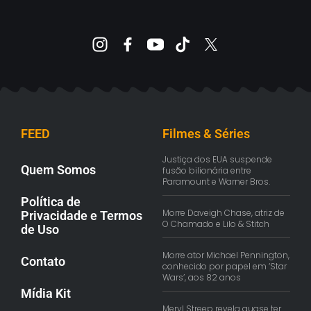
FEED
Filmes & Séries
Justiça dos EUA suspende
Quem Somos
fusão bilionária entre
Paramount e Warner Bros.
Política de
Morre Daveigh Chase, atriz de
Privacidade e Termos
O Chamado e Lilo & Stitch
de Uso
Morre ator Michael Pennington,
Contato
conhecido por papel em ‘Star
Wars’, aos 82 anos
Mídia Kit
Meryl Streep revela quase ter