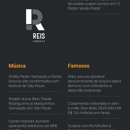
recusado papel icônico em ‘O
Diabo Veste Prada’
Música
Famosos
Anitta, Pedro Sampaio e Gloria
Erika Januza aparece
Groove são confirmados em
deslumbrante de biquíni após
festival de São Paulo
término com Arlindinho e
deixa fãs babando
Projeto reúne Belo, Pixote,
Rodriguinho e Marquinhos
Casamento milionário e sem
Sensação em São Paulo
a mãe: Davi Brito DEVE GASTAR
R$ 2,5 milhões em festa
Cantor francês Aymeric
apresenta releituras da MPB
Suzane von Richthofen é