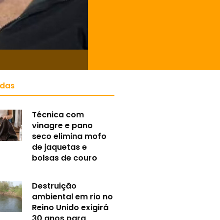
idas
Técnica com
vinagre e pano
seco elimina mofo
de jaquetas e
bolsas de couro
Destruição
ambiental em rio no
Reino Unido exigirá
30 anos para