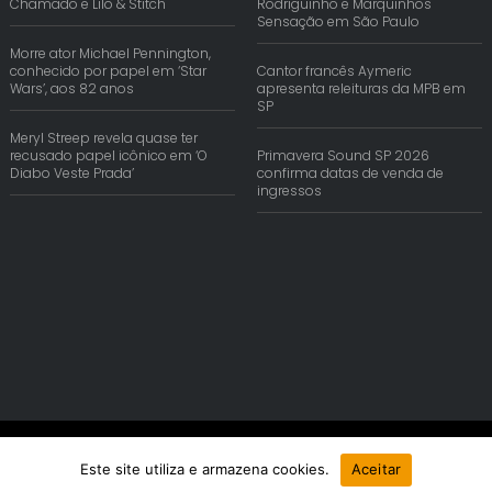
Chamado e Lilo & Stitch
Rodriguinho e Marquinhos
Sensação em São Paulo
Morre ator Michael Pennington,
conhecido por papel em ‘Star
Cantor francês Aymeric
Wars’, aos 82 anos
apresenta releituras da MPB em
SP
Meryl Streep revela quase ter
recusado papel icônico em ‘O
Primavera Sound SP 2026
Diabo Veste Prada’
confirma datas de venda de
ingressos
© Copyright 2026 | Reis Comunica. Todos os Direitos Reservados.
Este site utiliza e armazena cookies.
Aceitar