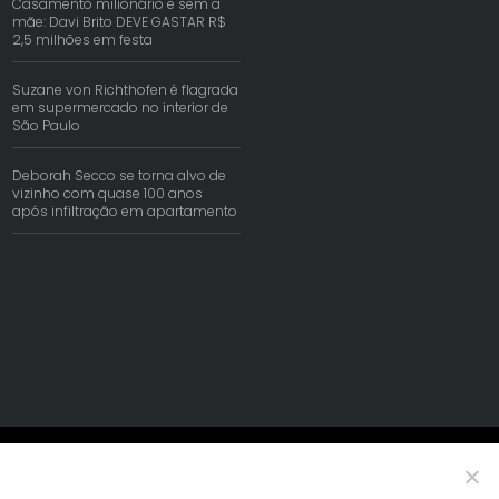
Casamento milionário e sem a
mãe: Davi Brito DEVE GASTAR R$
2,5 milhões em festa
Suzane von Richthofen é flagrada
em supermercado no interior de
São Paulo
Deborah Secco se torna alvo de
vizinho com quase 100 anos
após infiltração em apartamento