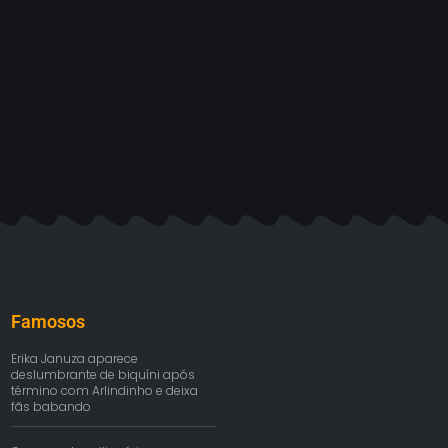
Famosos
Erika Januza aparece
deslumbrante de biquíni após
término com Arlindinho e deixa
fãs babando