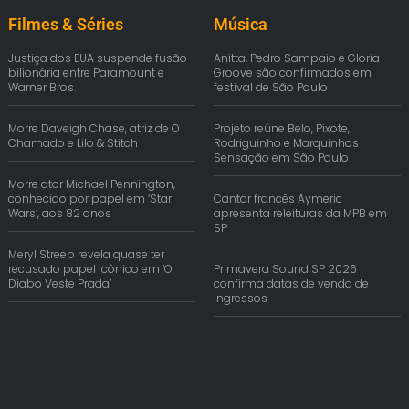
Filmes & Séries
Música
Justiça dos EUA suspende fusão
Anitta, Pedro Sampaio e Gloria
bilionária entre Paramount e
Groove são confirmados em
Warner Bros.
festival de São Paulo
Morre Daveigh Chase, atriz de O
Projeto reúne Belo, Pixote,
Chamado e Lilo & Stitch
Rodriguinho e Marquinhos
Sensação em São Paulo
Morre ator Michael Pennington,
conhecido por papel em ‘Star
Cantor francês Aymeric
Wars’, aos 82 anos
apresenta releituras da MPB em
SP
Meryl Streep revela quase ter
recusado papel icônico em ‘O
Primavera Sound SP 2026
Diabo Veste Prada’
confirma datas de venda de
ingressos