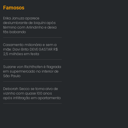
Famosos
Erika Januza aparece
deslumbrante de biquíni após
término com Arlindinho e deixa
fãs babando
Casamento milionário e sem a
mãe: Davi Brito DEVE GASTAR R$
2,5 milhões em festa
Suzane von Richthofen é flagrada
em supermercado no interior de
São Paulo
Deborah Secco se torna alvo de
vizinho com quase 100 anos
após infiltração em apartamento