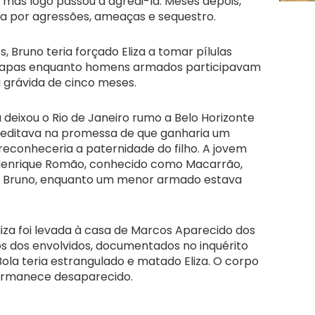
 mas logo passou a agredi-la. Meses depois,
ícia por agressões, ameaças e sequestro.
, Bruno teria forçado Eliza a tomar pílulas
 tapas enquanto homens armados participavam
a grávida de cinco meses.
za deixou o Rio de Janeiro rumo a Belo Horizonte
creditava na promessa de que ganharia um
reconheceria a paternidade do filho. A jovem
Henrique Romão, conhecido como Macarrão,
e Bruno, enquanto um menor armado estava
Eliza foi levada à casa de Marcos Aparecido dos
os dos envolvidos, documentados no inquérito
 Bola teria estrangulado e matado Eliza. O corpo
permanece desaparecido.