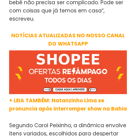
bebê não precisa ser complicado. Pode ser
com coisas que já temos em casa“,
escreveu.
NOTÍCIAS ATUALIZADAS NO NOSSO CANAL
DO WHATSAPP
+ LEIA TAMBÉM: Natanzinho Lima se
pronuncia após interromper show na Bahia
Segundo Carol Peixinho, a dinâmica envolve
itens variados, escolhidos para despertar