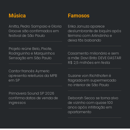
Música
Famosos
Anitta, Pedro Sampaio e Gloria
Erika Januza aparece
Groove são confirmados em
deslumbrante de biquíni após
festival de São Paulo
término com Arlindinho e
deixa fãs babando
Projeto reúne Belo, Pixote,
Rodriguinho e Marquinhos
Casamento milionário e sem
Sensação em São Paulo
a mãe: Davi Brito DEVE GASTAR
R$ 2,5 milhões em festa
Cantor francês Aymeric
apresenta releituras da MPB
Suzane von Richthofen é
em SP
flagrada em supermercado
no interior de São Paulo
Primavera Sound SP 2026
confirma datas de venda de
Deborah Secco se torna alvo
ingressos
de vizinho com quase 100
anos após infiltração em
apartamento