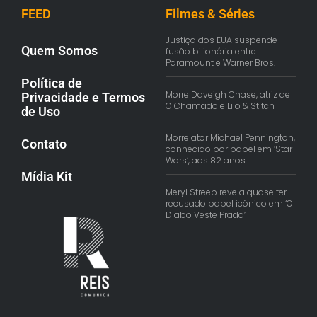
FEED
Filmes & Séries
Justiça dos EUA suspende
Quem Somos
fusão bilionária entre
Paramount e Warner Bros.
Política de
Morre Daveigh Chase, atriz de
Privacidade e Termos
O Chamado e Lilo & Stitch
de Uso
Morre ator Michael Pennington,
Contato
conhecido por papel em ‘Star
Wars’, aos 82 anos
Mídia Kit
Meryl Streep revela quase ter
recusado papel icônico em ‘O
Diabo Veste Prada’