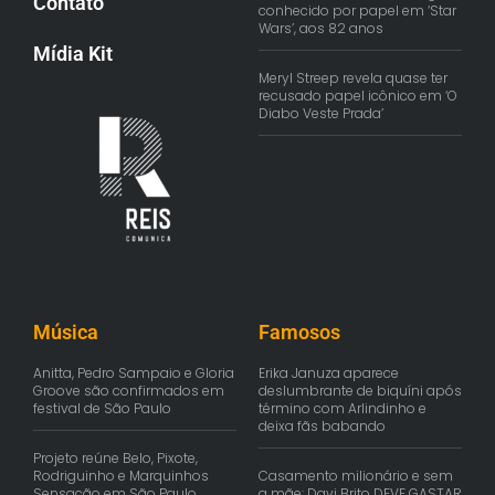
Contato
conhecido por papel em ‘Star
Wars’, aos 82 anos
Mídia Kit
Meryl Streep revela quase ter
recusado papel icônico em ‘O
Diabo Veste Prada’
Música
Famosos
Anitta, Pedro Sampaio e Gloria
Erika Januza aparece
Groove são confirmados em
deslumbrante de biquíni após
festival de São Paulo
término com Arlindinho e
deixa fãs babando
Projeto reúne Belo, Pixote,
Rodriguinho e Marquinhos
Casamento milionário e sem
Sensação em São Paulo
a mãe: Davi Brito DEVE GASTAR