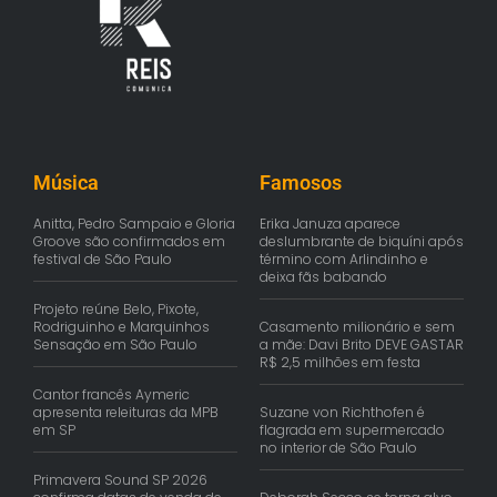
Música
Famosos
Anitta, Pedro Sampaio e Gloria
Erika Januza aparece
Groove são confirmados em
deslumbrante de biquíni após
festival de São Paulo
término com Arlindinho e
deixa fãs babando
Projeto reúne Belo, Pixote,
Rodriguinho e Marquinhos
Casamento milionário e sem
Sensação em São Paulo
a mãe: Davi Brito DEVE GASTAR
R$ 2,5 milhões em festa
Cantor francês Aymeric
apresenta releituras da MPB
Suzane von Richthofen é
em SP
flagrada em supermercado
no interior de São Paulo
Primavera Sound SP 2026