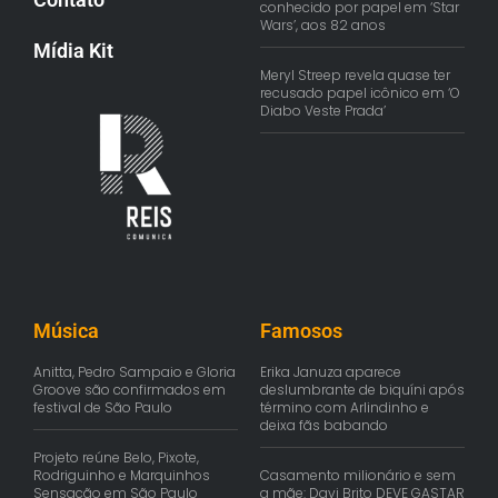
conhecido por papel em ‘Star
Wars’, aos 82 anos
Mídia Kit
Meryl Streep revela quase ter
recusado papel icônico em ‘O
Diabo Veste Prada’
Música
Famosos
Anitta, Pedro Sampaio e Gloria
Erika Januza aparece
Groove são confirmados em
deslumbrante de biquíni após
festival de São Paulo
término com Arlindinho e
deixa fãs babando
Projeto reúne Belo, Pixote,
Rodriguinho e Marquinhos
Casamento milionário e sem
Sensação em São Paulo
a mãe: Davi Brito DEVE GASTAR