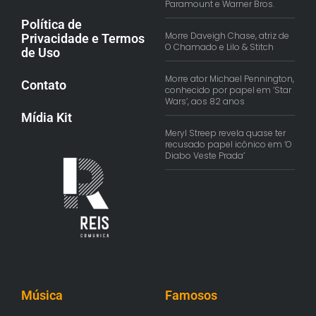
Paramount e Warner Bros.
Política de
Morre Daveigh Chase, atriz de
Privacidade e Termos
O Chamado e Lilo & Stitch
de Uso
Morre ator Michael Pennington,
Contato
conhecido por papel em ‘Star
Wars’, aos 82 anos
Mídia Kit
Meryl Streep revela quase ter
recusado papel icônico em ‘O
Diabo Veste Prada’
Música
Famosos