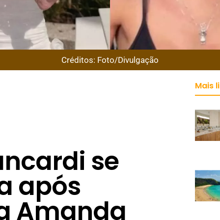
Créditos: Foto/Divulgação
Mais l
ancardi se
a após
 a Amanda