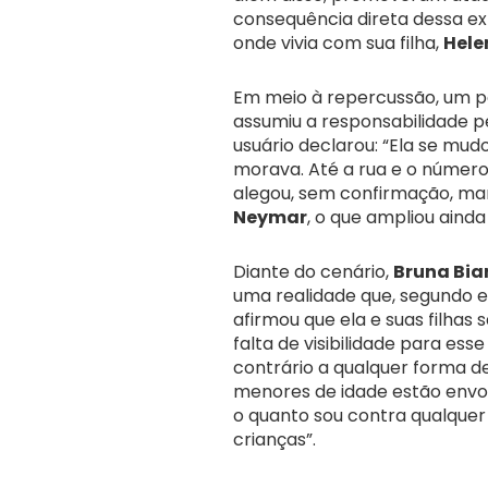
consequência direta dessa e
onde vivia com sua filha,
Hele
Em meio à repercussão, um per
assumiu a responsabilidade p
usuário declarou: “Ela se mud
morava. Até a rua e o número
alegou, sem confirmação, man
Neymar
, o que ampliou aind
Diante do cenário,
Bruna Bia
uma realidade que, segundo el
afirmou que ela e suas filhas 
falta de visibilidade para ess
contrário a qualquer forma d
menores de idade estão envolv
o quanto sou contra qualquer
crianças”.