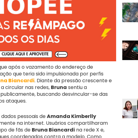
que após o vazamento do endereço de
uação que teria sido impulsionada por perfis
na Biancardi
. Diante da pressão crescente e
 circular nas redes,
Bruna
sentiu a
 publicamente, buscando desvincular-se das
os ataques.
o dados pessoais de
Amanda Kimberlly
ente na internet. Usuários compartilharam
po de fãs de
Bruna Biancardi
na rede X e,
ques coordenados contra a modelo. Como