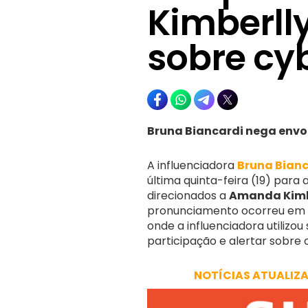
Kimberlly
sobre cy
Bruna Biancardi nega envo
A influenciadora
Bruna Bianc
última quinta-feira (19) par
direcionados a
Amanda Kimb
pronunciamento ocorreu em me
onde a influenciadora utilizo
participação e alertar sobre 
NOTÍCIAS ATUALIZ