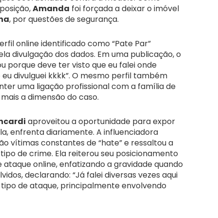
xposição,
Amanda
foi forçada a deixar o imóvel
na
, por questões de segurança.
fil online identificado como “Pate Par”
ela divulgação dos dados. Em uma publicação, o
ou porque deve ter visto que eu falei onde
 eu divulguei kkkk”. O mesmo perfil também
ter uma ligação profissional com a família de
a mais a dimensão do caso.
ncardi
aproveitou a oportunidade para expor
a, enfrenta diariamente. A influenciadora
são vítimas constantes de “hate” e ressaltou a
e tipo de crime. Ela reiterou seu posicionamento
e ataque online, enfatizando a gravidade quando
idos, declarando: “Já falei diversas vezes aqui
 tipo de ataque, principalmente envolvendo