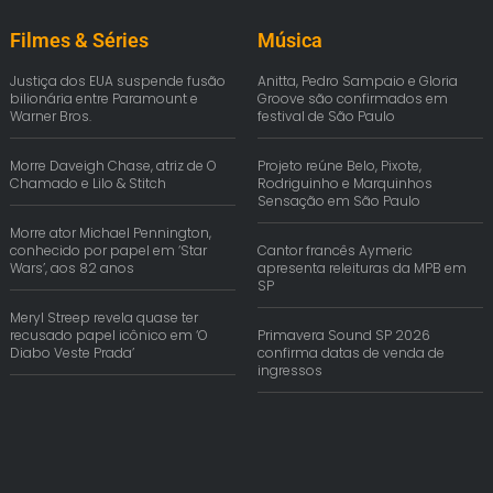
Filmes & Séries
Música
Justiça dos EUA suspende fusão
Anitta, Pedro Sampaio e Gloria
bilionária entre Paramount e
Groove são confirmados em
Warner Bros.
festival de São Paulo
Morre Daveigh Chase, atriz de O
Projeto reúne Belo, Pixote,
Chamado e Lilo & Stitch
Rodriguinho e Marquinhos
Sensação em São Paulo
Morre ator Michael Pennington,
conhecido por papel em ‘Star
Cantor francês Aymeric
Wars’, aos 82 anos
apresenta releituras da MPB em
SP
Meryl Streep revela quase ter
recusado papel icônico em ‘O
Primavera Sound SP 2026
Diabo Veste Prada’
confirma datas de venda de
ingressos