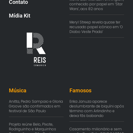
Contato
conhecido por papel em ‘Star
Wars’, aos 82 anos
Mídia Kit
Meryl Streep revela quase ter
recusado papel icônico em ‘O
Diabo Veste Prada’
Música
Famosos
Anitta, Pedro Sampaio e Gloria
Erika Januza aparece
Groove são confirmados em
deslumbrante de biquíni após
festival de São Paulo
término com Arlindinho e
deixa fãs babando
Projeto reúne Belo, Pixote,
Rodriguinho e Marquinhos
Casamento milionário e sem