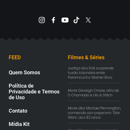
FEED
Filmes & Séries
Justiça dos EUA suspende
Quem Somos
fusão bilionária entre
Paramount e Warner Bros.
Política de
Morre Daveigh Chase, atriz de
Privacidade e Termos
O Chamado e Lilo & Stitch
de Uso
Morre ator Michael Pennington,
Contato
conhecido por papel em ‘Star
Wars’, aos 82 anos
Mídia Kit