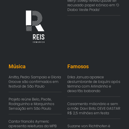
Meryl Streep revela quase ter
recusado papel icônico em ‘O
Diabo Veste Prada’
Música
Famosos
Anitta, Pedro Sampaio e Gloria
Erika Januza aparece
Groove são confirmados em
deslumbrante de biquíni após
festival de São Paulo
término com Arlindinho e
deixa fãs babando
Projeto reúne Belo, Pixote,
Rodriguinho e Marquinhos
Casamento milionário e sem
Sensação em São Paulo
a mãe: Davi Brito DEVE GASTAR
R$ 2,5 milhões em festa
Cantor francês Aymeric
apresenta releituras da MPB
Suzane von Richthofen é