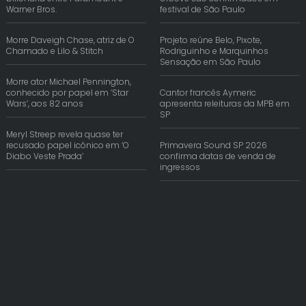
Warner Bros.
festival de São Paulo
Morre Daveigh Chase, atriz de O
Projeto reúne Belo, Pixote,
Chamado e Lilo & Stitch
Rodriguinho e Marquinhos
Sensação em São Paulo
Morre ator Michael Pennington,
conhecido por papel em ‘Star
Cantor francês Aymeric
Wars’, aos 82 anos
apresenta releituras da MPB em
SP
Meryl Streep revela quase ter
recusado papel icônico em ‘O
Primavera Sound SP 2026
Diabo Veste Prada’
confirma datas de venda de
ingressos