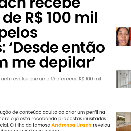
rach recebe
de R$ 100 mil
pelos
: ‘Desde então
m me depilar’
rach revelou que uma fã ofereceu R$ 100 mil
ção de conteúdo adulto ao criar um perfil na
ro e já está recebendo propostas inusitadas
cial. O filho da famosa
Andressa Urach
revelou