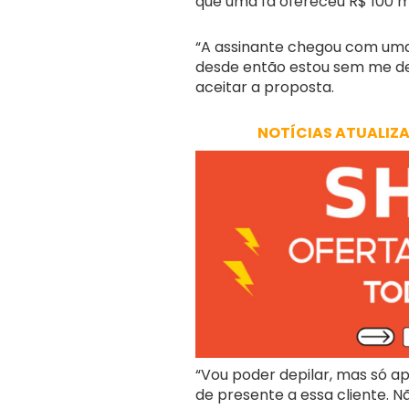
que uma fã ofereceu R$ 100 mi
“A assinante chegou com uma p
desde então estou sem me dep
aceitar a proposta.
NOTÍCIAS ATUALIZ
“Vou poder depilar, mas só a
de presente a essa cliente. 