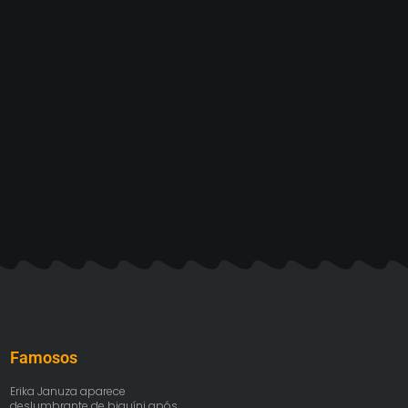
Famosos
Erika Januza aparece
deslumbrante de biquíni após