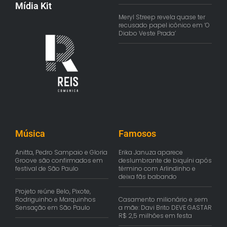
Mídia Kit
Meryl Streep revela quase ter
recusado papel icônico em ‘O
Diabo Veste Prada’
Música
Famosos
Anitta, Pedro Sampaio e Gloria
Erika Januza aparece
Groove são confirmados em
deslumbrante de biquíni após
festival de São Paulo
término com Arlindinho e
deixa fãs babando
Projeto reúne Belo, Pixote,
Rodriguinho e Marquinhos
Casamento milionário e sem
Sensação em São Paulo
a mãe: Davi Brito DEVE GASTAR
R$ 2,5 milhões em festa