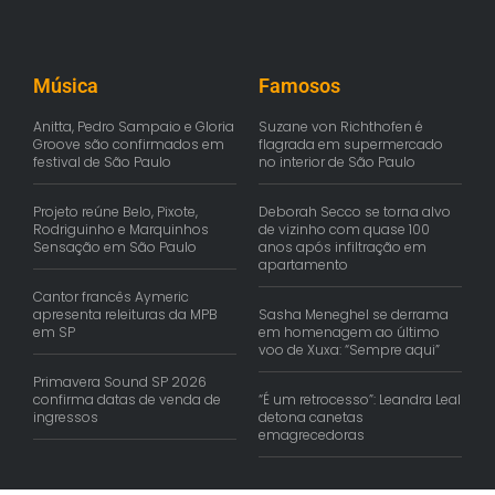
Música
Famosos
Anitta, Pedro Sampaio e Gloria
Suzane von Richthofen é
Groove são confirmados em
flagrada em supermercado
festival de São Paulo
no interior de São Paulo
Projeto reúne Belo, Pixote,
Deborah Secco se torna alvo
Rodriguinho e Marquinhos
de vizinho com quase 100
Sensação em São Paulo
anos após infiltração em
apartamento
Cantor francês Aymeric
apresenta releituras da MPB
Sasha Meneghel se derrama
em SP
em homenagem ao último
voo de Xuxa: “Sempre aqui”
Primavera Sound SP 2026
confirma datas de venda de
“É um retrocesso”: Leandra Leal
ingressos
detona canetas
emagrecedoras