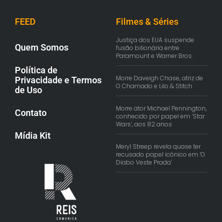
FEED
Filmes & Séries
Justiça dos EUA suspende
Quem Somos
fusão bilionária entre
Paramount e Warner Bros.
Política de
Morre Daveigh Chase, atriz de
Privacidade e Termos
O Chamado e Lilo & Stitch
de Uso
Morre ator Michael Pennington,
Contato
conhecido por papel em ‘Star
Wars’, aos 82 anos
Mídia Kit
Meryl Streep revela quase ter
recusado papel icônico em ‘O
Diabo Veste Prada’