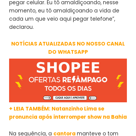
pegar celular. Eu tô amaldiçoando, nesse
momento, eu tô amaldiçoando a vida de
cada um que veio aqui pegar telefone”,
declarou.
NOTÍCIAS ATUALIZADAS NO NOSSO CANAL
DO WHATSAPP
+ LEIA TAMBÉM: Natanzinho Lima se
pronuncia após interromper show na Bahia
Na sequência, a
cantora
manteve o tom