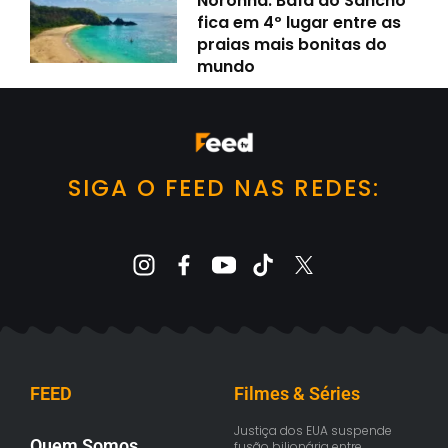
Noronha: Baía do Sancho
fica em 4º lugar entre as
praias mais bonitas do
mundo
SIGA O FEED NAS REDES:
FEED
Filmes & Séries
Justiça dos EUA suspende
Quem Somos
fusão bilionária entre