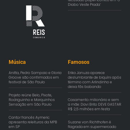
Diabo Veste Prada’
Música
Famosos
Anitta, Pedro Sampaio e Gloria
Erika Januza aparece
Groove são confirmados em
deslumbrante de biquíni após
festival de São Paulo
término com Arlindinho e
deixa fãs babando
Projeto reúne Belo, Pixote,
Rodriguinho e Marquinhos
Casamento milionário e sem
Sensação em São Paulo
a mãe: Davi Brito DEVE GASTAR
R$ 2,5 milhões em festa
Cantor francês Aymeric
apresenta releituras da MPB
Suzane von Richthofen é
em SP
flagrada em supermercado