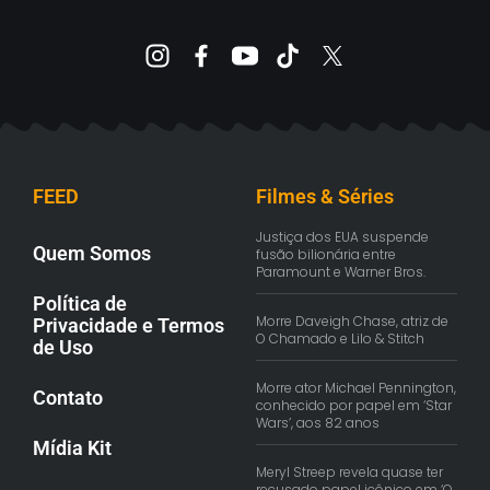
FEED
Filmes & Séries
Justiça dos EUA suspende
Quem Somos
fusão bilionária entre
Paramount e Warner Bros.
Política de
Morre Daveigh Chase, atriz de
Privacidade e Termos
O Chamado e Lilo & Stitch
de Uso
Morre ator Michael Pennington,
Contato
conhecido por papel em ‘Star
Wars’, aos 82 anos
Mídia Kit
Meryl Streep revela quase ter
recusado papel icônico em ‘O