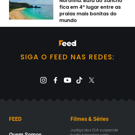
Noronha: Baía do Sancho
fica em 4º lugar entre as
praias mais bonitas do
mundo
SIGA O FEED NAS REDES:
FEED
Filmes & Séries
Justiça dos EUA suspende
Quem Somos
fusão bilionária entre