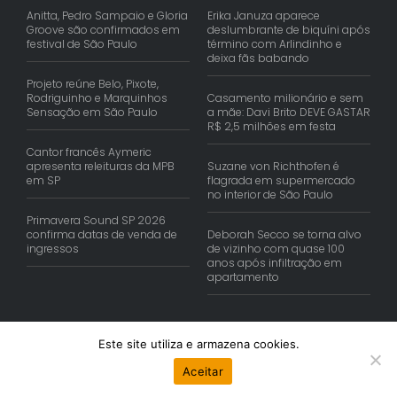
Anitta, Pedro Sampaio e Gloria
Erika Januza aparece
Groove são confirmados em
deslumbrante de biquíni após
festival de São Paulo
término com Arlindinho e
deixa fãs babando
Projeto reúne Belo, Pixote,
Rodriguinho e Marquinhos
Casamento milionário e sem
Sensação em São Paulo
a mãe: Davi Brito DEVE GASTAR
R$ 2,5 milhões em festa
Cantor francês Aymeric
apresenta releituras da MPB
Suzane von Richthofen é
em SP
flagrada em supermercado
no interior de São Paulo
Primavera Sound SP 2026
confirma datas de venda de
Deborah Secco se torna alvo
ingressos
de vizinho com quase 100
anos após infiltração em
apartamento
Este site utiliza e armazena cookies.
© Copyright 2026 | Reis Comunica. Todos os Direitos Reservados.
Aceitar