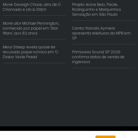
Morre Daveigh Chase, atriz de O
Projeto reúne Belo, Pixote,
Chamado e Lilo & Stitch
Rodriguinho e Marquinhos
Sensação em São Paulo
Morre ator Michael Pennington,
conhecido por papel em ‘Star
Cantor francês Aymeric
Wars’, aos 82 anos
apresenta releituras da MPB em
SP
Meryl Streep revela quase ter
recusado papel icônico em ‘O
Primavera Sound SP 2026
Diabo Veste Prada’
confirma datas de venda de
ingressos
© Copyright 2026 | Reis Comunica. Todos os Direitos Reservados.