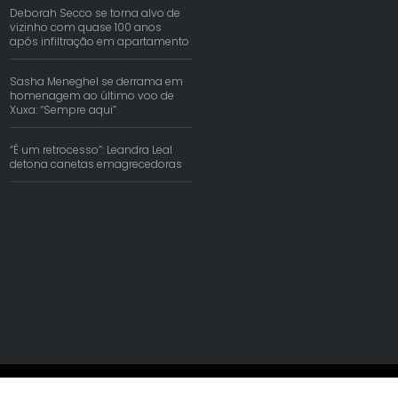
Deborah Secco se torna alvo de
vizinho com quase 100 anos
após infiltração em apartamento
Sasha Meneghel se derrama em
homenagem ao último voo de
Xuxa: “Sempre aqui”
“É um retrocesso”: Leandra Leal
detona canetas emagrecedoras