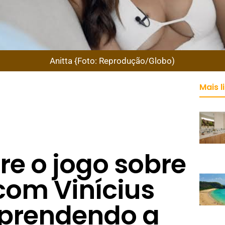
Anitta {Foto: Reprodução/Globo)
Mais l
re o jogo sobre
om Vinícius
Aprendendo a