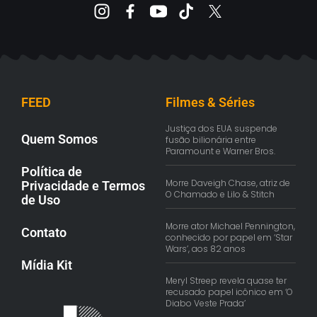
FEED
Filmes & Séries
Justiça dos EUA suspende
Quem Somos
fusão bilionária entre
Paramount e Warner Bros.
Política de
Morre Daveigh Chase, atriz de
Privacidade e Termos
O Chamado e Lilo & Stitch
de Uso
Morre ator Michael Pennington,
Contato
conhecido por papel em ‘Star
Wars’, aos 82 anos
Mídia Kit
Meryl Streep revela quase ter
recusado papel icônico em ‘O
Diabo Veste Prada’