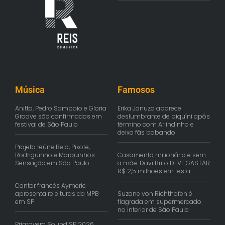
Música
Famosos
Anitta, Pedro Sampaio e Gloria
Erika Januza aparece
Groove são confirmados em
deslumbrante de biquíni após
festival de São Paulo
término com Arlindinho e
deixa fãs babando
Projeto reúne Belo, Pixote,
Rodriguinho e Marquinhos
Casamento milionário e sem
Sensação em São Paulo
a mãe: Davi Brito DEVE GASTAR
R$ 2,5 milhões em festa
Cantor francês Aymeric
apresenta releituras da MPB
Suzane von Richthofen é
em SP
flagrada em supermercado
no interior de São Paulo
Primavera Sound SP 2026